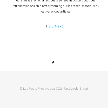
et la réalisation en direct des 5 soirées de concert pour des
retransmissions en direct streaming sur les réseaux sociaux du
festival et des artistes.
1
2
3
Next
© Les Petits Provinciaux 2026
Facebook
E-mail